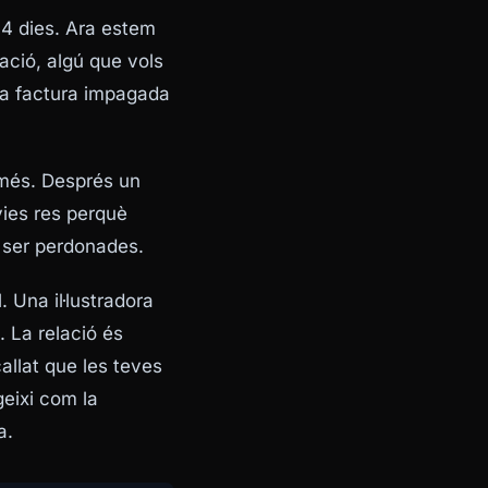
14 dies. Ara estem
lació, algú que vols
la factura impagada
 més. Després un
nvies res perquè
 ser perdonades.
. Una il·lustradora
. La relació és
callat que les teves
geixi com la
a.