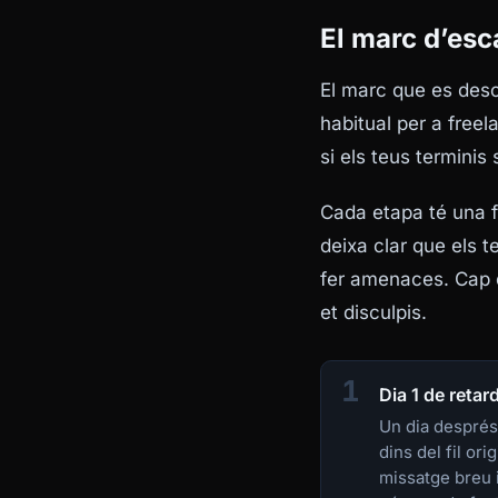
El marc d’esc
El marc que es desc
habitual per a freel
si els teus terminis
Cada etapa té una fu
deixa clar que els t
fer amenaces. Cap d
et disculpis.
1
Dia 1 de retar
Un dia després
dins del fil ori
missatge breu 