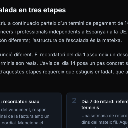
alada en tres etapes
riu a continuació parteix d’un termini de pagament de 1
ancers i professionals independents a Espanya i a la UE. 
 són diferents; l’estructura de l’escalada és la mateixa.
nció diferent. El recordatori del dia 1 assumeix un descu
erminis són reals. L’avís del dia 14 posa un pas concret 
’aquestes etapes requereix que estiguis enfadat, que a
2
d: recordatori suau
Dia 7 de retard: refer
terminis
 del venciment, respon
Una setmana de retard,
ginal de la factura amb un
dins del mateix fil. Aq
i cordial. Menciona el