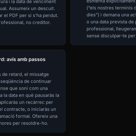
esmenta explícitament 
ura i la data de venciment
(“els nostres terminis
ual. Assumeix un descuit.
dies”) i demana una ac
r el PDF per si s’ha perdut.
o una data prevista de
ofessional, no creditor.
professional, lleugera
sense disculpar-te per
ard: avís amb passos
de retard, el missatge
nseqüència de continuar
ense que soni com una
a la data en què pausaràs la
aplicaràs un recàrrec per
l contracte, o iniciaràs un
amació formal. Ofereix una
 hores per resoldre-ho.