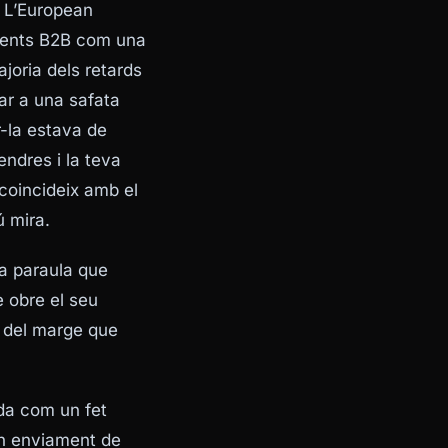
. L’European
ments B2B com una
ajoria dels retards
bar a una safata
-la estava de
ndres i la teva
coincideix amb el
ú mira.
da paraula que
e obre el seu
t del marge que
da com un fet
 un enviament de