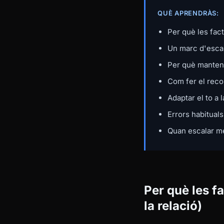
QUÈ APRENDRÀS:
Per què les fac
Un marc d'escal
Per què mantenir
Com fer el reco
Adaptar el to a 
Errors habituals
Quan escalar mé
Per què les f
la relació)