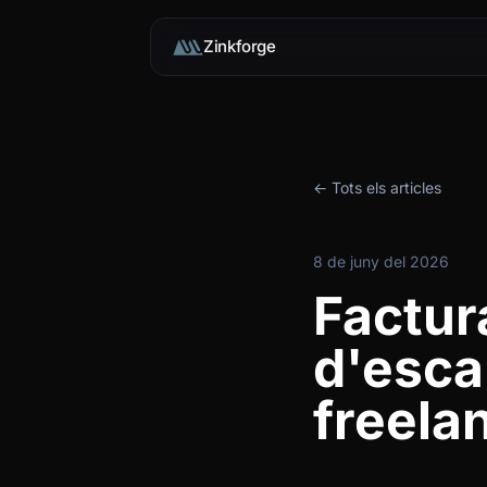
Zinkforge
← Tots els articles
8 de juny del 2026
Factur
d'esca
freela