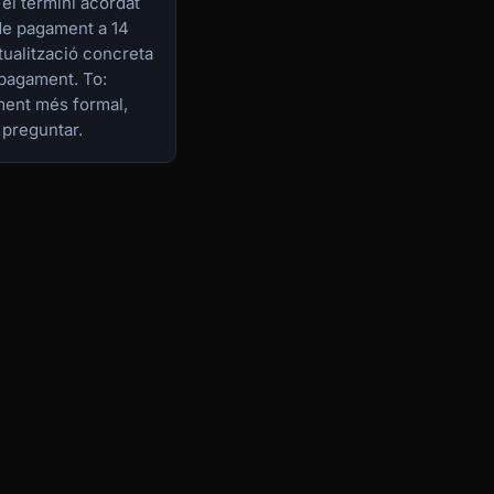
el termini acordat
 de pagament a 14
tualització concreta
 pagament. To:
ment més formal,
 preguntar.