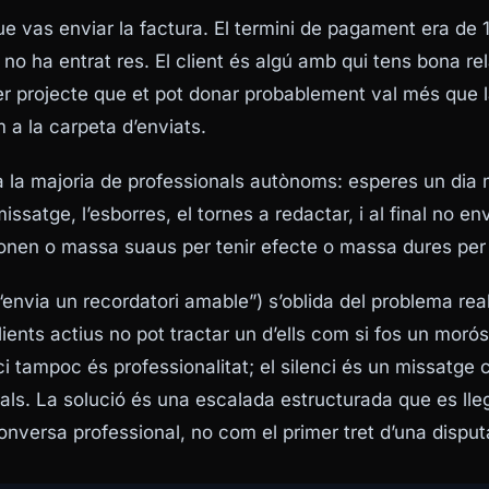
e vas enviar la factura. El termini de pagament era de 
e no ha entrat res. El client és algú amb qui tens bona re
per projecte que et pot donar probablement val més que 
 a la carpeta d’enviats.
fa la majoria de professionals autònoms: esperes un dia
issatge, l’esborres, el tornes a redactar, i al final no e
sonen o massa suaus per tenir efecte o massa dures per
(“envia un recordatori amable”) s’oblida del problema real
ients actius no pot tractar un d’ells com si fos un morós
enci tampoc és professionalitat; el silenci és un missatge 
als. La solució és una escalada estructurada que es lle
onversa professional, no com el primer tret d’una disput