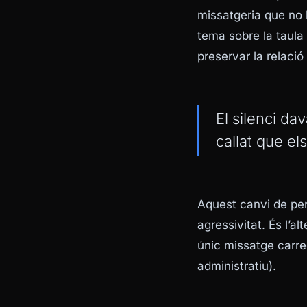
missatgeria que no h
tema sobre la taula 
preservar la relació
El silenci d
callat que el
Aquest canvi de per
agressivitat. És l’al
únic missatge carre
administratiu).