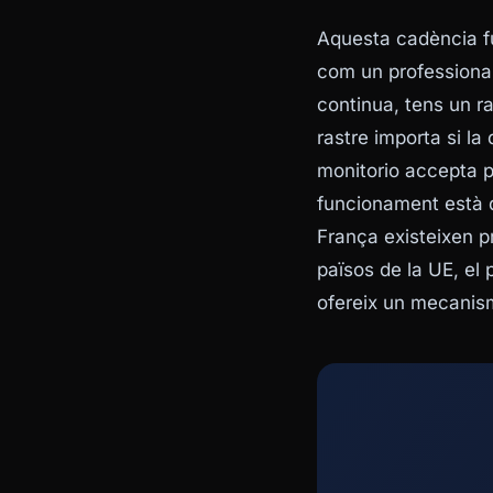
Aquesta cadència fu
com un professional 
continua, tens un r
rastre importa si l
monitorio
accepta pr
funcionament està d
França existeixen pr
països de la UE, e
ofereix un mecanism