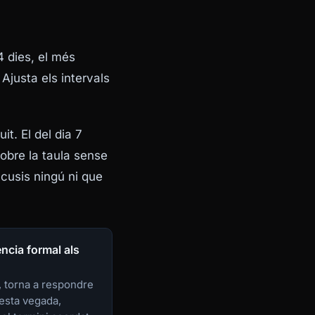
4 dies, el més
Ajusta els intervals
it. El del dia 7
sobre la taula sense
cusis ningú ni que
ència formal als
 torna a respondre
uesta vegada,