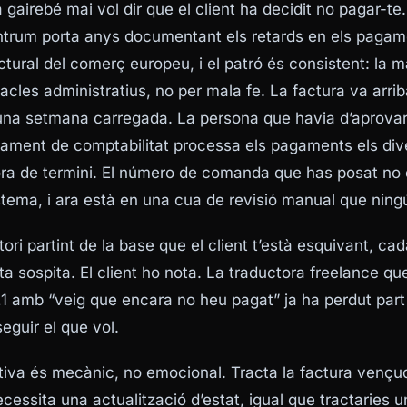
gairebé mai vol dir que el client ha decidit no pagar-te
ntrum porta anys documentant els retards en els paga
ctural del comerç europeu, i el patró és consistent: la m
acles administratius, no per mala fe. La factura va arri
una setmana carregada. La persona que havia d’aprovar
ament de comptabilitat processa els pagaments els dive
fora de termini. El número de comanda que has posat no 
stema, i ara està en una cua de revisió manual que ning
tori partint de la base que el client t’està esquivant, ca
a sospita. El client ho nota. La traductora freelance qu
 21 amb “veig que encara no heu pagat” ja ha perdut par
eguir el que vol.
tiva és mecànic, no emocional. Tracta la factura vençu
ecessita una actualització d’estat, igual que tractaries