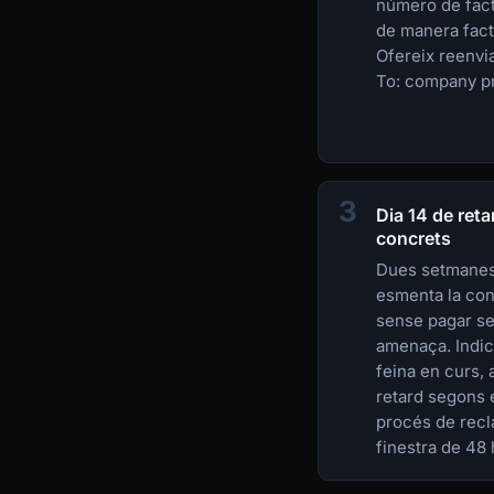
número de fact
de manera fact
Ofereix reenvia
To: company pr
3
Dia 14 de ret
concrets
Dues setmanes 
esmenta la co
sense pagar s
amenaça. Indic
feina en curs, 
retard segons e
procés de recl
finestra de 48