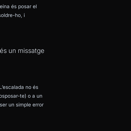
eina és posar el
oldre-ho, i
 és un missatge
 L’escalada no és
 posposar-te) o a un
ser un simple error