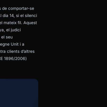
ts de comportar-se
ia 14, si el silenci
l mateix fil. Aquest
ya, el
judici
 el seu
egne Unit i a
ra clients d’altres
 CE 1896/2006)