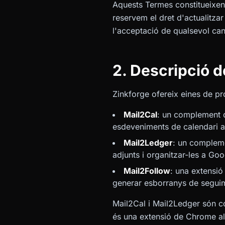
Aquests Termes constitueixen u
reservem el dret d'actualitza
l'acceptació de qualsevol can
2. Descripció d
Zinkforge ofereix eines de pro
Mail2Cal
: un complement d
esdeveniments de calendari 
Mail2Ledger
: un compleme
adjunts i organitzar-les a Go
Mail2Follow
: una extensió
generar esborranys de seguime
Mail2Cal i Mail2Ledger són 
és una extensió de Chrome ali