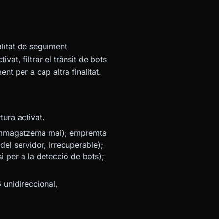
litat de seguiment
at, filtrar el trànsit de bots
nt per a cap altra finalitat.
ura activat.
s'emmagatzema mai); empremta
del servidor, irrecuperable);
 per a la detecció de bots);
nidireccional,