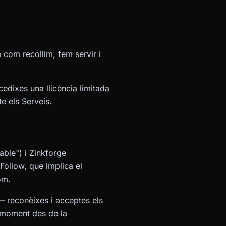
a com recollim, fem servir i
cedixes una llicència limitada
e els Serveis.
ble") i Zinkforge
2Follow, que implica el
om.
— reconèixes i acceptes els
l moment des de la