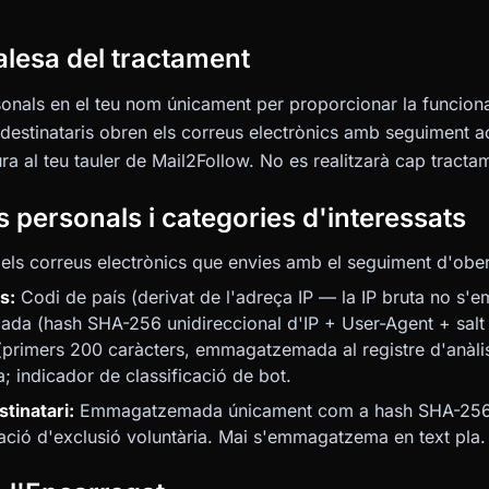
ralesa del tractament
onals en el teu nom únicament per proporcionar la funciona
destinataris obren els correus electrònics amb seguiment activ
ra al teu tauler de Mail2Follow. No es realitzarà cap tractame
s personals i categories d'interessats
els correus electrònics que envies amb el seguiment d'obert
s:
Codi de país (derivat de l'adreça IP — la IP bruta no 
tzada (hash SHA-256 unidireccional d'IP + User-Agent + salt 
primers 200 caràcters, emmagatzemada al registre d'anàlisi
 indicador de classificació de bot.
tinatari:
Emmagatzemada únicament com a hash SHA-256 u
cació d'exclusió voluntària. Mai s'emmagatzema en text pla.