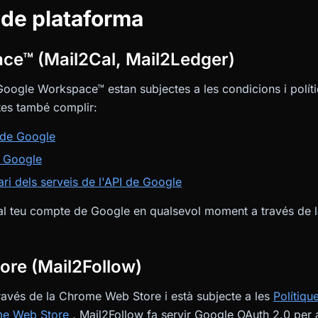
 de plataforma
ce™ (Mail2Cal, Mail2Ledger)
oogle Workspace™ estan subjectes a les condicions i políti
es també complir:
 de Google
e Google
ari dels serveis de l'API de Google
 al teu compte de Google en qualsevol moment a través de l
ore (Mail2Follow)
través de la Chrome Web Store i està subjecte a les
Polítiqu
me Web Store
. Mail2Follow fa servir Google OAuth 2.0 per 