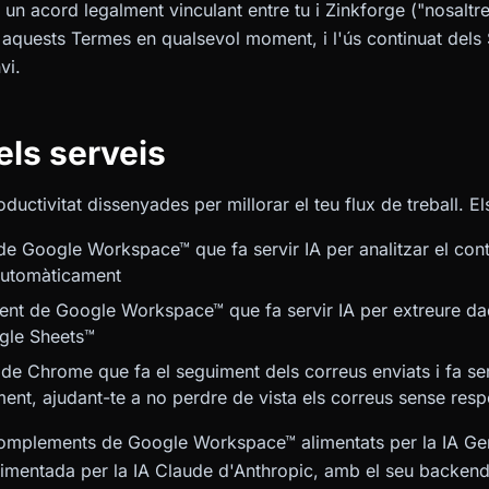
n acord legalment vinculant entre tu i Zinkforge ("nosaltres
r aquests Termes en qualsevol moment, i l'ús continuat dels 
vi.
els serveis
ductivitat dissenyades per millorar el teu flux de treball. E
e Google Workspace™ que fa servir IA per analitzar el conti
automàticament
nt de Google Workspace™ que fa servir IA per extreure dad
ogle Sheets™
 de Chrome que fa el seguiment dels correus enviats i fa servi
nt, ajudant-te a no perdre de vista els correus sense resp
complements de Google Workspace™ alimentats per la IA Ge
mentada per la IA Claude d'Anthropic, amb el seu backend a