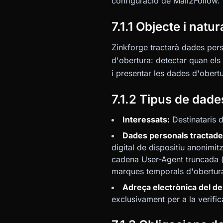
configuració de Mail2Follow.
7.1.1 Objecte i natu
Zinkforge tractarà dades pers
d'obertura: detectar quan els 
i presentar les dades d'obertu
7.1.2 Tipus de dade
Interessats:
Destinataris d
Dades personals tractade
digital de dispositiu anonimi
cadena User-Agent truncada (
marques temporals d'obertura;
Adreça electrònica del des
exclusivament per a la verifi