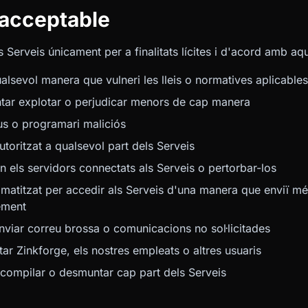
s acceptable
es Serveis únicament per a finalitats lícites i d'acord amb 
ualsevol manera que vulneri les lleis o normatives aplicables
entar explotar o perjudicar menors de cap manera
us o programari maliciós
utoritzat a qualsevol part dels Serveis
 en els servidors connectats als Serveis o pertorbar-los
omatitzat per accedir als Serveis d'una manera que enviï més
ement
enviar correu brossa o comunicacions no sol·licitades
tar Zinkforge, els nostres empleats o altres usuaris
scompilar o desmuntar cap part dels Serveis