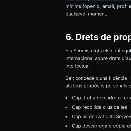
mínims (openid, email, profile
qualsevol moment.
6. Drets de prop
Els Serveis i tots els contingu
internacional sobre drets d'au
intel·lectual.
Se't concedeix una llicència li
als teus propòsits personals o
Cap dret a revendre o fer 
Cap recollida o ús de les l
Cap ús derivat dels Servei
Cap descàrrega o còpia de