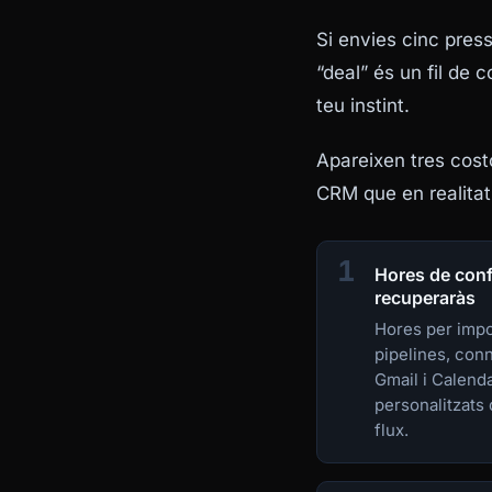
Si envies cinc pres
“deal” és un fil de 
teu instint.
Apareixen tres cost
CRM que en realitat
1
Hores de conf
recuperaràs
Hores per impo
pipelines, con
Gmail i Calenda
personalitzats
flux.