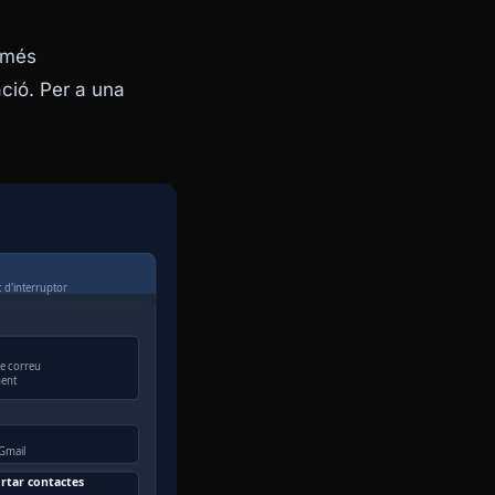
 més
ació. Per a una