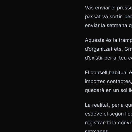
Vas enviar el pressu
passat va sortir, pe
enviar la setmana q
Aquesta és la tramp
d’organitzat ets. Gm
d’existir per al teu c
El consell habitual 
importes contactes,
quedarà en un sol ll
La realitat, per a q
esdevé el
segon
llo
registrar-hi la con
setmanes.