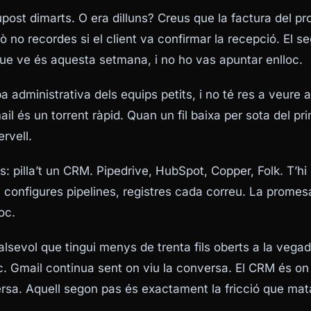
post dimarts. O era dilluns? Creus que la factura del pr
rò no recordes si el client va confirmar la recepció. El 
ue ve és aquesta setmana, i no ho vas apuntar enlloc.
a administrativa dels equips petits, i no té res a veur
ail és un torrent ràpid. Quan un fil baixa per sota del pri
ervell.
és: pilla’t un CRM. Pipedrive, HubSpot, Copper, Folk. T’hi
 configures pipelines, registres cada correu. La promes
oc.
ualsevol que tingui menys de trenta fils oberts a la veg
c. Gmail continua sent on viu la conversa. El CRM és on
versa. Aquell segon pas és exactament la fricció que mat