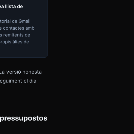
a llista de
storial de Gmail
de contactes amb
és remitents de
propis àlies de
 La versió honesta
seguiment el dia
 pressupostos