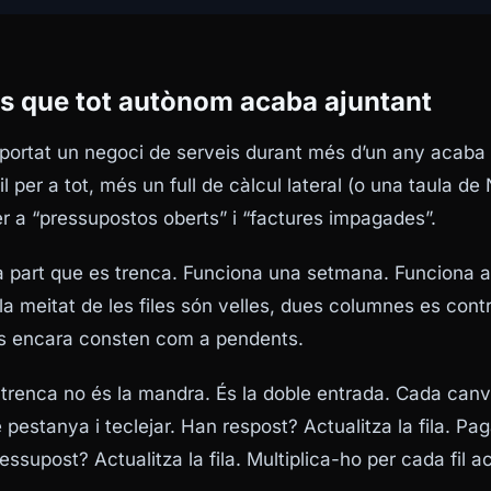
es que tot autònom acaba ajuntant
portat un negoci de serveis durant més d’un any acaba 
 per a tot, més un full de càlcul lateral (o una taula de 
r a “pressupostos oberts” i “factures impagades”.
s la part que es trenca. Funciona una setmana. Funciona 
a meitat de les files són velles, dues columnes es contr
s encara consten com a pendents.
 trenca no és la mandra. És la doble entrada. Cada canvi
 pestanya i teclejar. Han respost? Actualitza la fila. Pag
pressupost? Actualitza la fila. Multiplica-ho per cada fil act