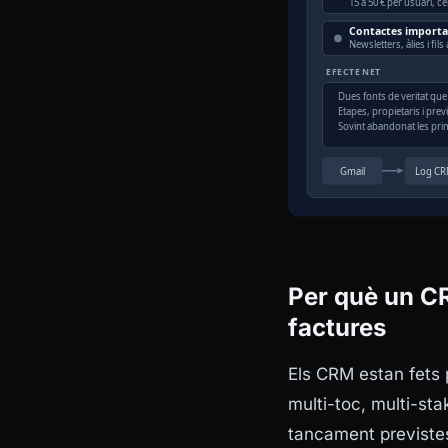
Per què un C
factures
Els CRM estan fets p
multi-toc, multi-sta
tancament previstes.