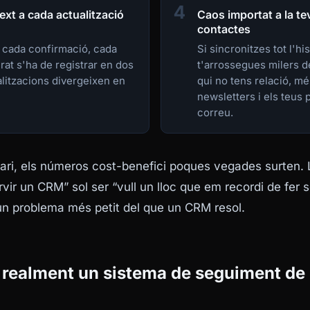
4
ext a cada actualització
Caos importat a la tev
contactes
 cada confirmació, cada
Si sincronitzes tot l'hi
rat s'ha de registrar en dos
t'arrossegues milers 
alitzacions divergeixen en
qui no tens relació, m
newsletters i els teus 
correu.
litari, els números cost-benefici poques vegades surten.
rvir un CRM” sol ser “vull un lloc que em recordi de fer 
 un problema més petit del que un CRM resol.
r realment un sistema de seguiment de