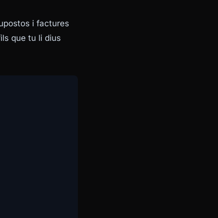
upostos i factures
ls que tu li dius