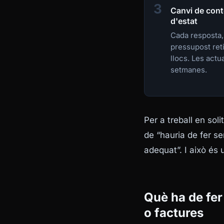
3
Canvi de cont
d'estat
Cada resposta,
pressupost reti
llocs. Les actu
setmanes.
Per a treball en so
de “hauria de fer se
adequat”. I això és
Què ha de fe
o factures