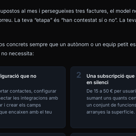
supostos al mes i persegueixes tres factures, el model n
correu. La teva “etapa” és “han contestat sí o no”. La tev
os concrets sempre que un autònom o un equip petit es 
 no necessita:
2
iguració que no
Una subscripció que
en silenci
rtar contactes, configurar
De 15 a 50 € per usuar
nectar les integracions amb
sumant uns quants cent
r i crear els camps
un conjunt de funcion
 que encaixen amb el teu
arranyes la superfície.