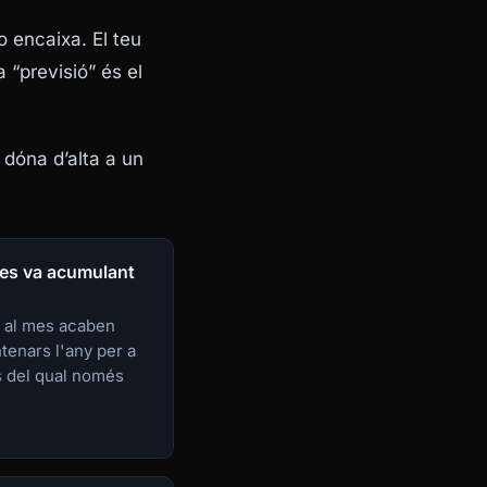
o encaixa. El teu
a “previsió” és el
dóna d’alta a un
 es va acumulant
i al mes acaben
enars l'any per a
s del qual només