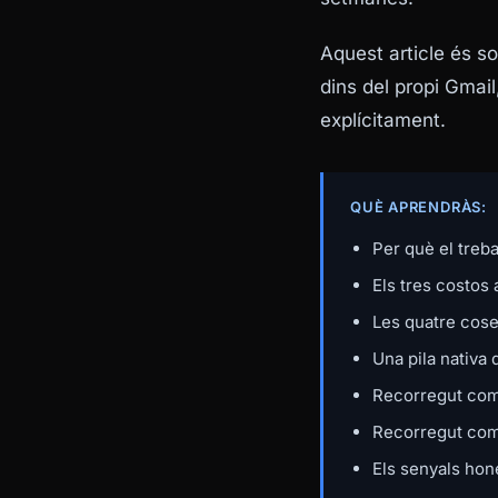
Aquest article és s
dins del propi Gmail
explícitament.
QUÈ APRENDRÀS:
Per què el treba
Els tres costos
Les quatre cose
Una pila nativa
Recorregut comp
Recorregut comp
Els senyals hon