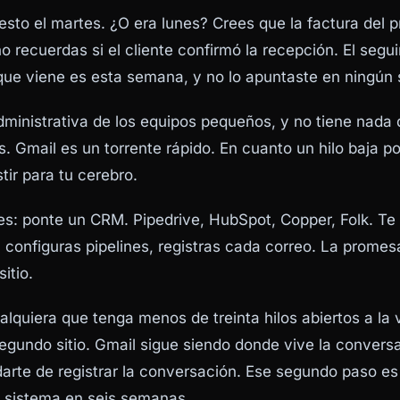
esto el martes. ¿O era lunes? Crees que la factura del 
o recuerdas si el cliente confirmó la recepción. El segu
e viene es esta semana, y no lo apuntaste en ningún s
dministrativa de los equipos pequeños, y no tiene nada 
. Gmail es un torrente rápido. En cuanto un hilo baja po
stir para tu cerebro.
 es: ponte un CRM. Pipedrive, HubSpot, Copper, Folk. Te 
 configuras pipelines, registras cada correo. La promes
itio.
ualquiera que tenga menos de treinta hilos abiertos a la
egundo
sitio. Gmail sigue siendo donde vive la convers
arte de registrar la conversación. Ese segundo paso e
l sistema en seis semanas.