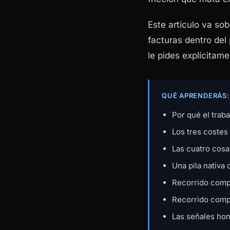
Este artículo va so
facturas dentro del
le pides explícitame
QUÉ APRENDERÁS:
Por qué el trab
Los tres costes
Las cuatro cos
Una pila nativa
Recorrido compl
Recorrido compl
Las señales hon