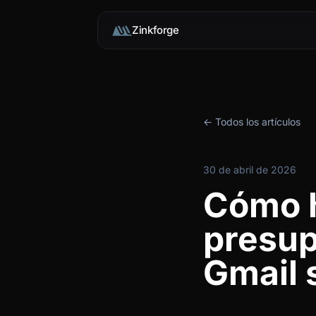
Zinkforge
← Todos los artículos
30 de abril de 2026
Cómo h
presup
Gmail 