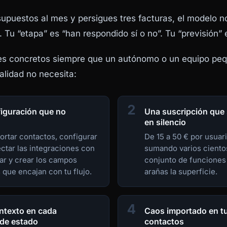
supuestos al mes y persigues tres facturas, el modelo n
. Tu “etapa” es “han respondido sí o no”. Tu “previsión” e
es concretos siempre que un autónomo o un equipo peq
lidad no necesita:
2
iguración que no
Una suscripción que
en silencio
ortar contactos, configurar
De 15 a 50 € por usuar
ectar las integraciones con
sumando varios cientos
ar y crear los campos
conjunto de funciones
 que encajan con tu flujo.
arañas la superficie.
4
ntexto en cada
Caos importado en tu 
 de estado
contactos