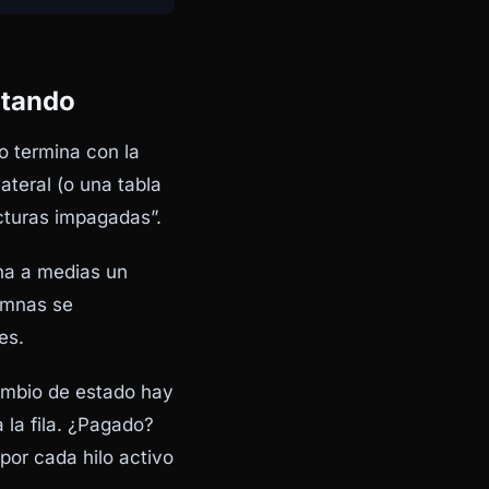
ntando
o termina con la
ateral (o una tabla
acturas impagadas”.
na a medias un
lumnas se
es.
cambio de estado hay
 la fila. ¿Pagado?
 por cada hilo activo