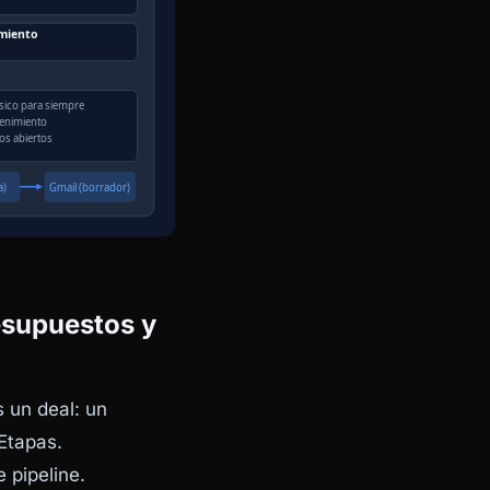
esupuestos y
s un
deal
: un
Etapas.
 pipeline.