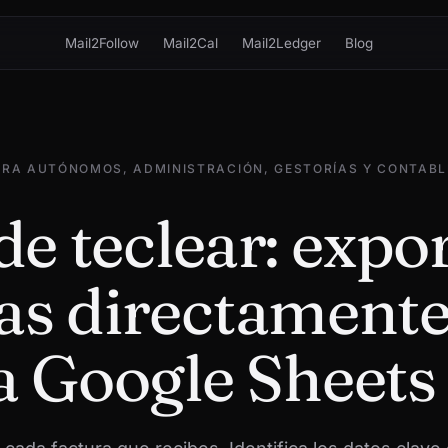
Mail2Follow
Mail2Cal
Mail2Ledger
Blog
ARA AUTÓNOMOS, ADMINISTRACIÓN, GESTORÍAS Y CONTABL
de teclear: expor
as directament
a Google Sheets 