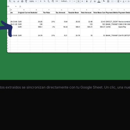
tos extraídos se sincronizan directamente con tu Google Sheet. Un clic, una nuev