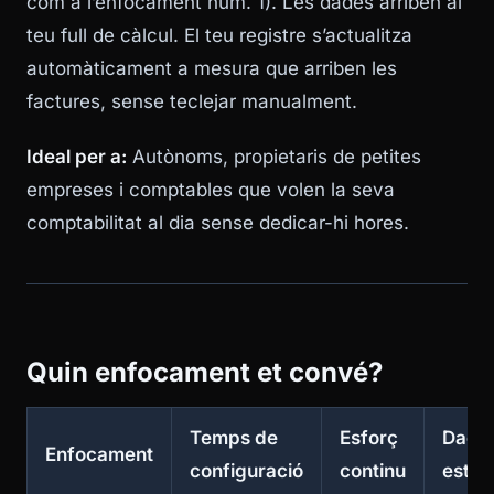
com a l’enfocament núm. 1). Les dades arriben al
teu full de càlcul. El teu registre s’actualitza
automàticament a mesura que arriben les
factures, sense teclejar manualment.
Ideal per a:
Autònoms, propietaris de petites
empreses i comptables que volen la seva
comptabilitat al dia sense dedicar-hi hores.
Quin enfocament et convé?
Temps de
Esforç
Dade
Enfocament
configuració
continu
estru