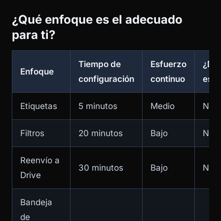
¿Qué enfoque es el adecuado
para ti?
Tiempo de
Esfuerzo
¿Da
Enfoque
configuración
continuo
estr
Etiquetas
5 minutos
Medio
No
Filtros
20 minutos
Bajo
No
Reenvío a
30 minutos
Bajo
No
Drive
Bandeja
de