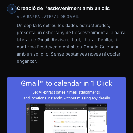
Creació de l'esdeveniment amb un clic
3
A LA BARRA LATERAL DE GMAIL
Un cop la IA extreu les dades estructurades,
presenta un esborrany de l'esdeveniment a la barra
lateral de Gmail. Revisa el títol, l'hora i l'enllaç, i
confirma l'esdeveniment al teu Google Calendar
amb un sol clic. Sense pestanyes noves ni copiar-
enganxar.