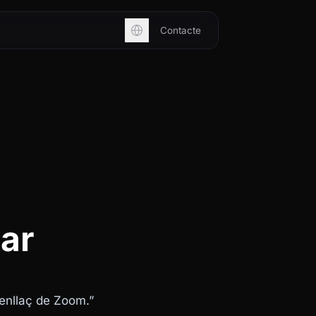
Contacte
ar
l’enllaç de Zoom.”