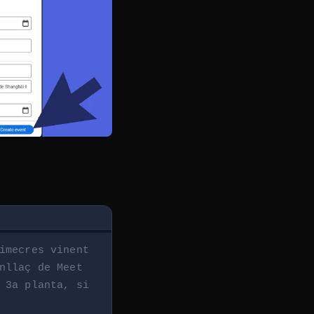
imecres vinent
nllaç de Meet
 3a planta, si