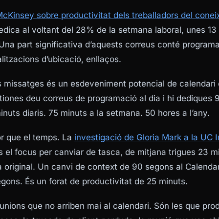
McKinsey sobre productivitat dels treballadors del cone
edica al voltant del 28% de la setmana laboral, unes 13 h
Una part significativa d’aquests correus conté programa
litzacions d’ubicació, enllaços.
missatges és un esdeveniment potencial de calendari q
iones deu correus de programació al dia i hi dediques 
minuts diaris. 75 minuts a la setmana. 50 hores a l’any.
jor que el temps. La
investigació de Gloria Mark a la UC I
 el focus per canviar de tasca, de mitjana trigues 23 mi
a original. Un canvi de context de 90 segons al Calenda
gons. És un forat de productivitat de 25 minuts.
eunions que no arriben mai al calendari. Són les que pro