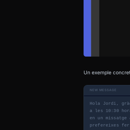
Un exemple concret.
Hola Jordi, grà
a les 10:30 hor
en un missatge 
prefereixes fer