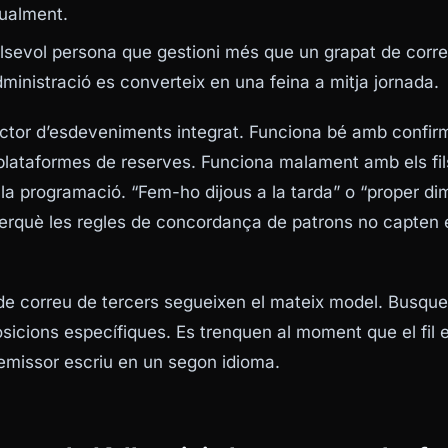
gualment.
lsevol persona que gestioni més que un grapat de corr
dministració es converteix en una feina a mitja jornada.
ector d’esdeveniments integrat. Funciona bé amb confir
lataformes de reserves. Funciona malament amb els fil
 la programació. “Fem-ho dijous a la tarda” o “proper di
perquè les regles de concordança de patrons no capten 
 de correu de tercers segueixen el mateix model. Busq
sicions específiques. Es trenquen al moment que el fil
’emissor escriu en un segon idioma.