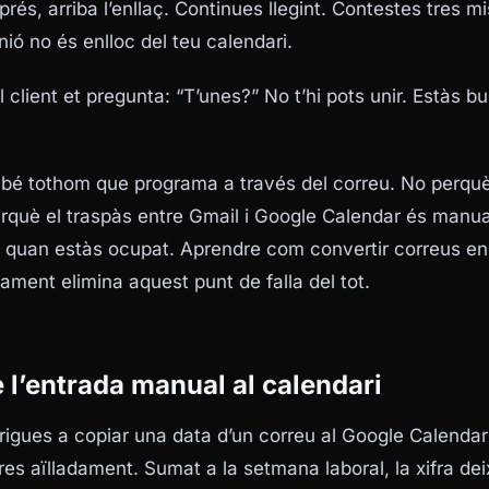
és, arriba l’enllaç. Continues llegint. Contestes tres m
unió no és enlloc del teu calendari.
el client et pregunta: “T’unes?” No t’hi pots unir. Estàs b
rebé tothom que programa a través del correu. No perquè 
rquè el traspàs entre Gmail i Google Calendar és manual
nt quan estàs ocupat. Aprendre com convertir correus e
ament elimina aquest punt de falla del tot.
e l’entrada manual al calendari
trigues a copiar una data d’un correu al Google Calenda
mires aïlladament. Sumat a la setmana laboral, la xifra dei