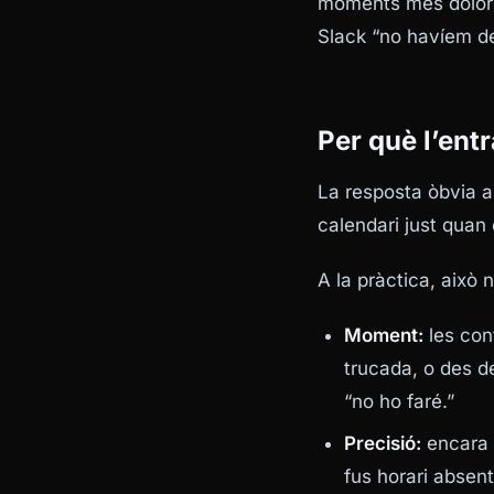
moments més doloros
Slack “no havíem de
Per què l’entr
La resposta òbvia a
calendari just quan 
A la pràctica, això 
Moment:
les con
trucada, o des de
“no ho faré.”
Precisió:
encara 
fus horari absent