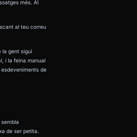
issatges més. Al
uscant al teu correu
la gent sigui
, i la feina manual
n esdeveniments de
r sembla
xa de ser petita.