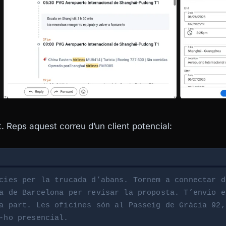
 Reps aquest correu d’un client potencial:
cies per la trucada d’abans. Tornem a connectar d
a de Barcelona per revisar la proposta. T’envio e
a part. Les oficines són al Passeig de Gràcia 92,
-ho presencial.