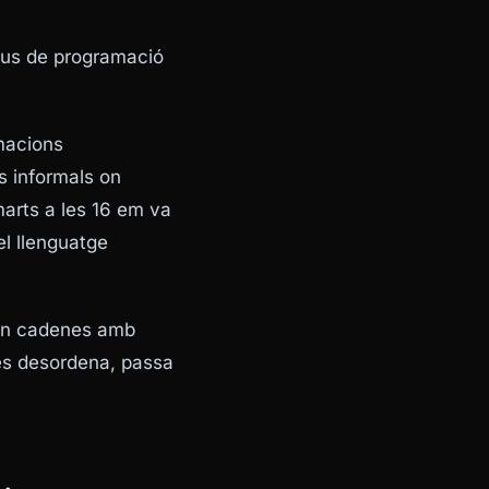
eus de programació
macions
s informals on
marts a les 16 em va
el llenguatge
uen cadenes amb
 es desordena, passa