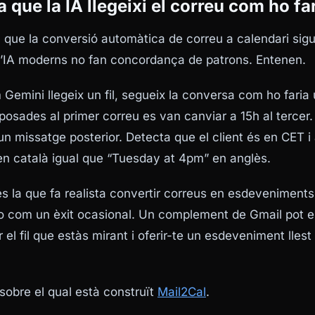
a que la IA llegeixi el correu com ho fa
a que la conversió automàtica de correu a calendari sigu
d’IA moderns no fan concordança de patrons. Entenen.
emini llegeix un fil, segueix la conversa com ho faria
osades al primer correu es van canviar a 15h al tercer. 
n missatge posterior. Detecta que el client és en CET i
 en català igual que “Tuesday at 4pm” en anglès.
s la que fa realista convertir correus en esdeveniment
 no com un èxit ocasional. Un complement de Gmail pot e
gir el fil que estàs mirant i oferir-te un esdeveniment lles
sobre el qual està construït
Mail2Cal
.