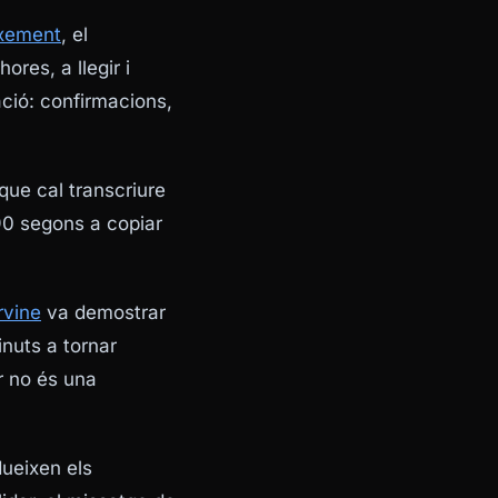
ixement
, el
ores, a llegir i
ció: confirmacions,
ue cal transcriure
90 segons a copiar
rvine
va demostrar
nuts a tornar
r no és una
dueixen els