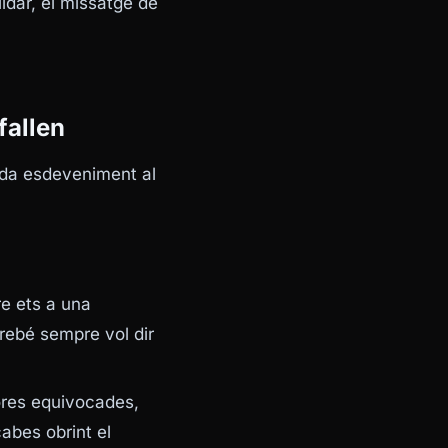
idar, el missatge de
fallen
ada esdeveniment al
re ets a una
airebé sempre vol dir
ores equivocades,
cabes obrint el