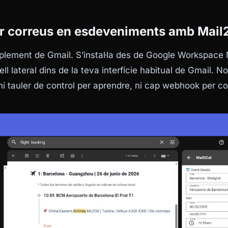
r correus en esdeveniments amb Mail
lement de Gmail. S’instal·la des de Google Workspace 
l lateral dins de la teva interfície habitual de Gmail. N
ni tauler de control per aprendre, ni cap webhook per co