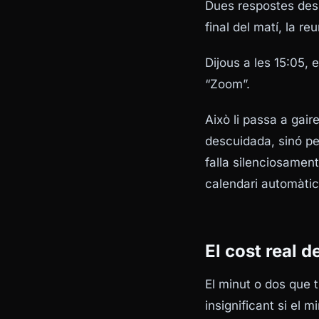
Dues respostes despr
final del matí, la re
Dijous a les 15:05, 
“Zoom”.
Això li passa a gai
descuidada, sinó pe
falla silenciosame
calendari automàtic
El cost real d
El minut o dos que 
insignificant si el 