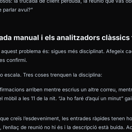
os: la trucada de client perduda, la reunió que vas obl
 parlar avui?”
ada manual i els analitzadors clàssics 
 aquest problema és: sigues més disciplinat. Afegeix c
es confirmi.
no escala. Tres coses trenquen la disciplina:
firmacions arriben mentre escrius un altre correu, ment
l mòbil a les 11 de la nit. “Ja ho faré d’aquí un minut” g
que creïs l’esdeveniment, les entrades ràpides tenen h
, l’enllaç de reunió no hi és i la descripció està buida. A