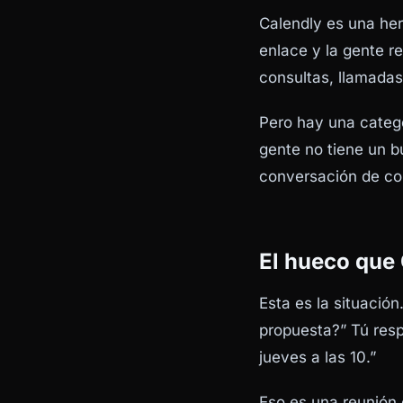
Calendly es una her
enlace y la gente r
consultas, llamada
Pero hay una catego
gente no tiene un b
conversación de cor
El hueco que
Esta es la situació
propuesta?” Tú respo
jueves a las 10.”
Eso es una reunión 