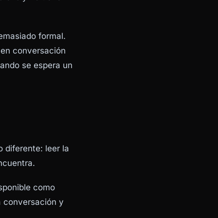
emasiado formal.
 en conversación
uando se espera un
diferente: leer la
ncuentra.
isponible como
la conversación y