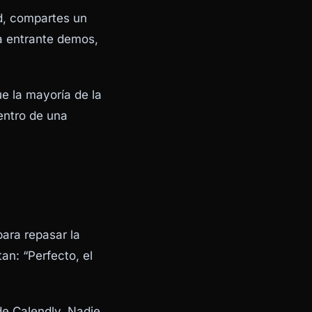
ad, compartes un
da entrante demos,
e la mayoría de la
entro de una
para repasar la
an: “Perfecto, el
de Calendly. Nadie