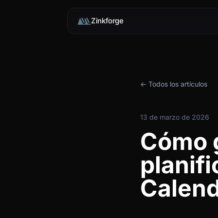
Zinkforge
← Todos los artículos
13 de marzo de 2026
Cómo g
planif
Calend