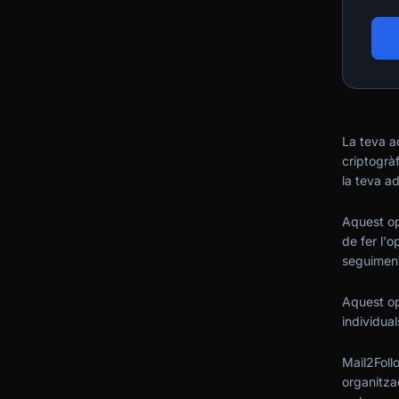
La teva a
criptogrà
la teva ad
Aquest op
de fer l'o
seguiment
Aquest op
individual
Mail2Foll
organitza