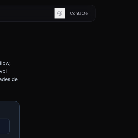
Contacte
llow,
vol
dades de