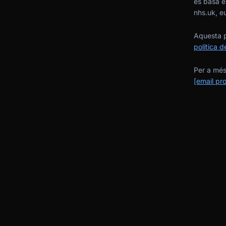
es basa en
nhs.uk, eu
Aquesta p
política d
Per a més
[email pr