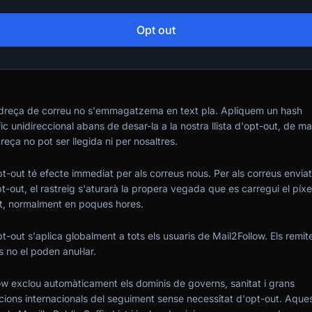
Opt out
dreça de correu no s'emmagatzema en text pla. Apliquem un hash
fic unidireccional abans de desar-la a la nostra llista d'opt-out, de 
reça no pot ser llegida ni per nosaltres.
t-out té efecte immediat per als correus nous. Per als correus envia
pt-out, el rastreig s'aturarà la propera vegada que es carregui el píxe
, normalment en poques hores.
t-out s'aplica globalment a tots els usuaris de Mail2Follow. Els remit
s no el poden anul·lar.
ow exclou automàticament els dominis de governs, sanitat i grans
cions internacionals del seguiment sense necessitat d'opt-out. Aquest