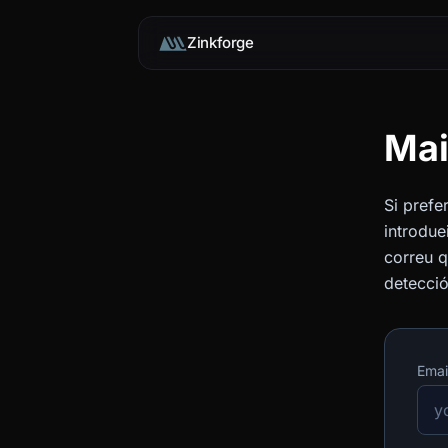
Zinkforge
Mai
Si prefe
introdue
correu q
detecció
Emai