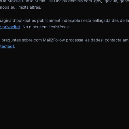
 la Mozilla Public Suffix List i inclou dominis com .gov, .gov.uk, genc
ropa.eu i molts altres.
àgina d'opt-out és públicament indexable i està enllaçada des de la
e privacitat
. No n'ocultem l'existència.
 preguntes sobre com Mail2Follow processa les dades, contacta am
otected]
.