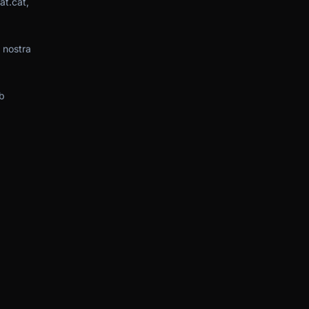
at.cat,
 nostra
b