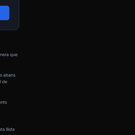
manera que
ts abans
l de
ents
a llista